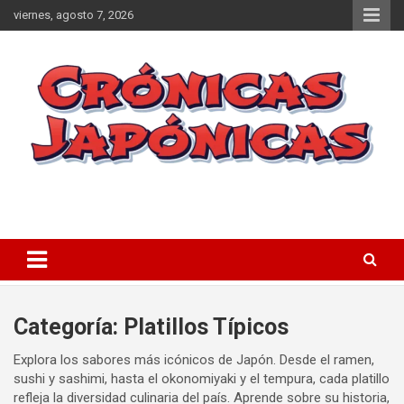
Skip
viernes, agosto 7, 2026
to
content
Descubre qué visitar en Japón con nuestras guías de viaje,
Crónicas Japónicas: Tú Guía de
consejos culturales y recomendaciones gastronómicas. Planifica
Viaje a Japón
tu aventura en el país del sol naciente con Crónicas Japónicas.
Home
Blog
Gastronomía Japonesa
Platillos Típicos
Categoría:
Platillos Típicos
Explora los sabores más icónicos de Japón. Desde el ramen,
sushi y sashimi, hasta el okonomiyaki y el tempura, cada platillo
refleja la diversidad culinaria del país. Aprende sobre su historia,