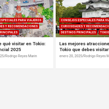
ESPECIALES PARA VIAJEROS
CONSEJOS ESPECIALES PARA VI
DES Y RECOMENDACIONES
CURIOSIDADES Y RECOMENDACI
RINCIPALES
DESTINOS PRINCIPALES
TOKI
 qué visitar en Tokio:
Las mejores atraccion
ncial 2025
Tokio que debes visitar
025
Rodrigo Reyes Marin
enero 20, 2025
Rodrigo Reyes M