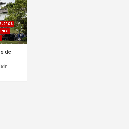
AJEROS
ONES
O
es de
arin