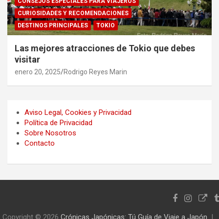
CONSEJOS ESPECIALES PARA VIAJEROS
CURIOSIDADES Y RECOMENDACIONES
DESTINOS PRINCIPALES
TOKIO
Las mejores atracciones de Tokio que debes
visitar
enero 20, 2025
Rodrigo Reyes Marin
Aviso Legal, Cookies y Privacidad
Política de Privacidad
Sobre Nosotros
Contacto
Copyright © 2026
Crónicas Japónicas: Tú Guía de Viaje a Japón